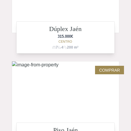
Dúplex Jaén
315.000
€
CENTRO
7
4
200
m²
COMPRAR
Piso Jaén