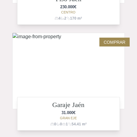
230.000
€
CENTRO
4
2
170
m²
COMPRAR
Garaje Jaén
31.000
€
GRAN EJE
0
0
1
54.41
m²