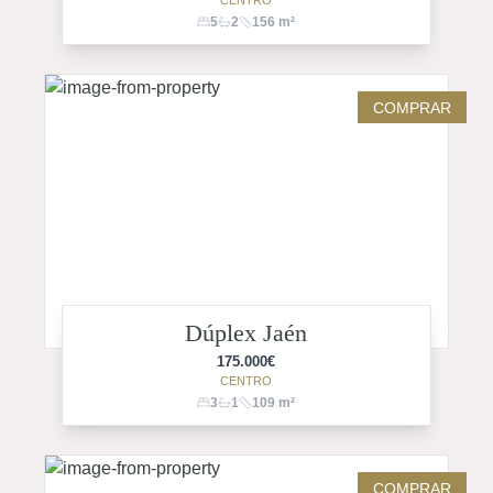
CENTRO
5
2
156
m²
COMPRAR
Dúplex Jaén
175.000
€
CENTRO
3
1
109
m²
COMPRAR